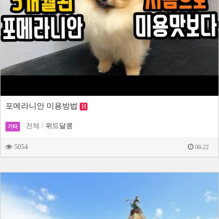
포메라니안 미용방법
H
전체 /
위드달콩
기타
5054
08-22