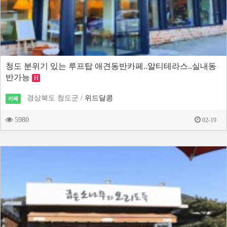
청도 분위기 있는 루프탑 애견동반카페..알티테라스..실내동
반가능
H
경상북도 청도군 /
위드달콩
카페
5980
02-19