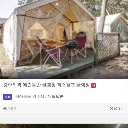
경주외곽 애견동반 글램핑 잭스캠프 글램핑
H
경상북도 경주시 /
위드달콩
숙소
7102
07-11