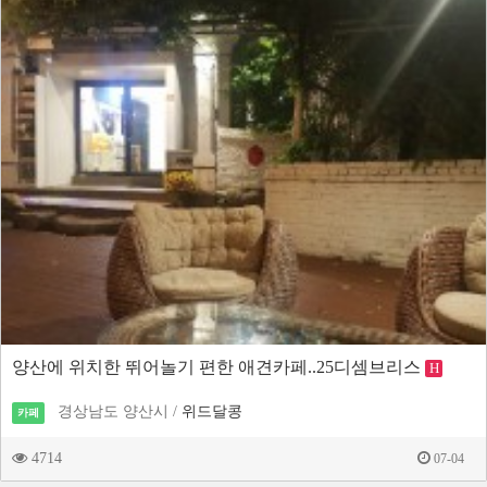
양산에 위치한 뛰어놀기 편한 애견카페..25디셈브리스
H
경상남도 양산시 /
위드달콩
카페
4714
07-04