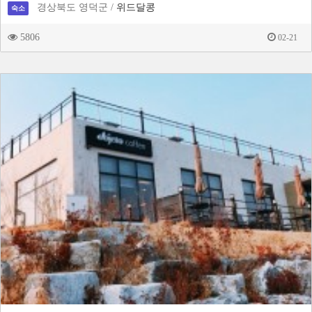
경상북도 영덕군 /
위드달콩
숙소
5806
02-21