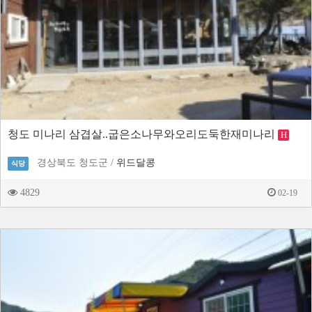
청도 미나리 삼겹살..굽은소나무와오리도둑한재미나리
H
경상북도 청도군 /
위드달콩
식당
4829
02-19