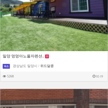
밀양 멍멍아노올자펜션..
H
경상남도 밀양시 /
위드달콩
숙소
5268
02-19