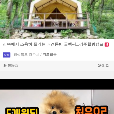
산속에서 조용히 즐기는 애견동반 글램핑...경주힐링캠프
H
경상북도 경주시 /
위드달콩
숙소
406985
08-22