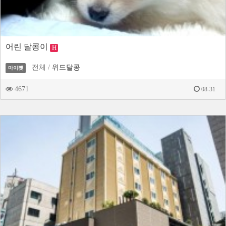
어린 달콩이
H
전체 /
위드달콩
마이펫
4671
08-31