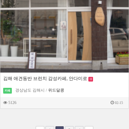
김해 애견동반 브런치 감성카페, 안다미로
H
경상남도 김해시 /
위드달콩
카페
5126
02-15