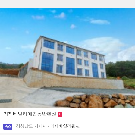
거제베일리애견동반펜션
H
경상남도 거제시 /
거제베일리펜션
숙소