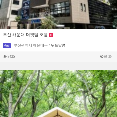
부산 해운대 더펫텔 호텔
H
부산광역시 해운대구 /
위드달콩
숙소
9425
08-30