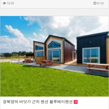
5116
07-01
경북영덕 바닷가 근처 펜션 블루베이펜션
H