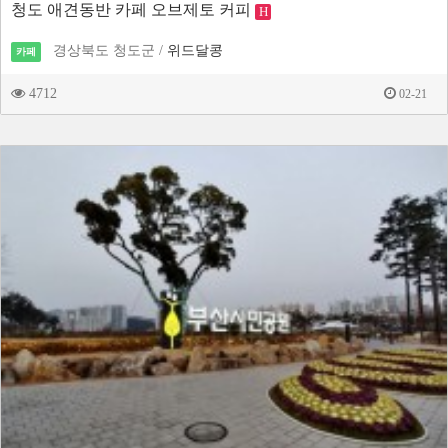
청도 애견동반 카페 오브제토 커피
H
경상북도 청도군 /
위드달콩
카페
4712
02-21