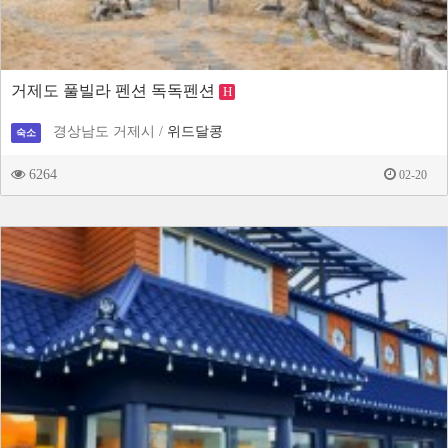
거제도 풀빌라 펜션 독독펜션
H
경상남도 거제시 /
위드달콩
숙소
6264
02-20