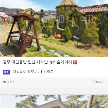
경주 애견동반 펜션 카라반 뉴캐슬쉐이리
H
경상북도 경주시 /
위드달콩
숙소
5892
07-11