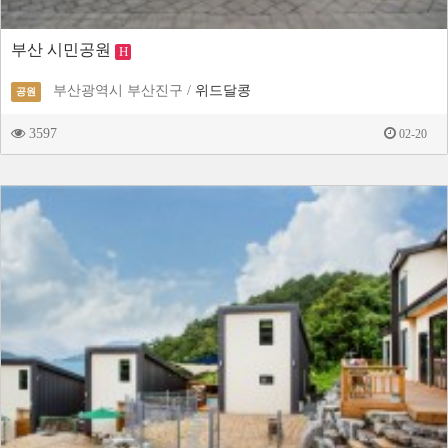
부산 시민공원
H
부산광역시 부산진구 /
위드달콩
공원
3597
02-20