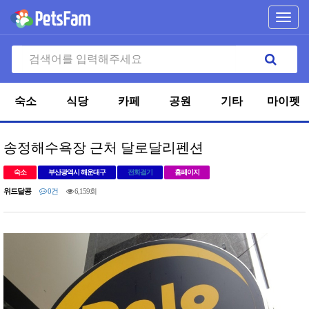
Toggl
navig
숙소
식당
카페
공원
기타
마이펫
송정해수욕장 근처 달로달리펜션
숙소
부산광역시 해운대구
전화걸기
홈페이지
위드달콩
0건
6,159회