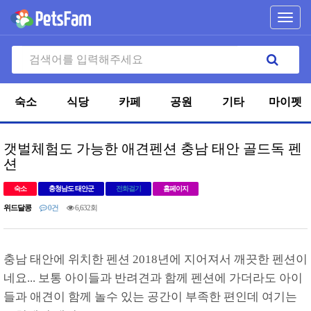
Toggl
navig
숙소
식당
카페
공원
기타
마이펫
갯벌체험도 가능한 애견펜션 충남 태안 골드독 펜
션
숙소
충청남도 태안군
전화걸기
홈페이지
위드달콩
0건
6,632회
충남 태안에 위치한 펜션 2018년에 지어져서 깨끗한 펜션이
네요... 보통 아이들과 반려견과 함께 펜션에 가더라도 아이
들과 애견이 함께 놀수 있는 공간이 부족한 편인데 여기는