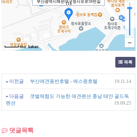
부산광역시해운대구청사포로58번길
118
50m
목록
이전글
부산애견동반호텔 - 에스원호텔
19.11.14
다음글
갯벌체험도 가능한 애견펜션 충남 태안 골드독
펜션
19.09.25
댓글목록