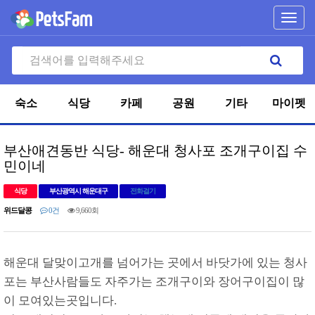
Toggl
navig
숙소
식당
카페
공원
기타
마이펫
부산애견동반 식당- 해운대 청사포 조개구이집 수
민이네
식당
부산광역시 해운대구
전화걸기
위드달콩
0건
9,660회
해운대 달맞이고개를 넘어가는 곳에서 바닷가에 있는 청사
포는 부산사람들도 자주가는 조개구이와 장어구이집이 많
이 모여있는곳입니다.