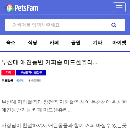
Toggl
navig
숙소
식당
카페
공원
기타
마이펫
부산대 애견동반 커피숍 미드센츄리...
카페
부산광역시 금정구
위드달콩
0건
6,868회
부산대 지하철역과 장전역 지하철역 사이 온천천에 위치한
애견동반가능 카페 미드센츄리...
사장님이 친절하셔서 애완동물과 함께 커피 마실수 있는곳