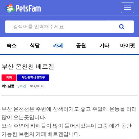
Toggl
navig
숙소
식당
카페
공원
기타
마이펫
부산 온천천 베르겐
카페
부산광역시 연제구
위드달콩
0건
4,103회
부산 온천천은 주변에 산책하기도 좋고 주말에 운동을 하러
많이 오는곳입니다.
요즘 주변에 카페들이 많이 들어와있는데 그중 애견 동반
가능한 브런치 카페 베르겐입니다.