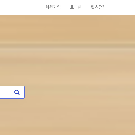
회원가입
로그인
펫츠팸?