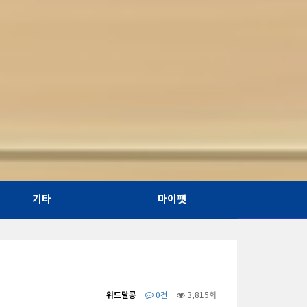
기타
마이펫
위드달콩
0건
3,815회