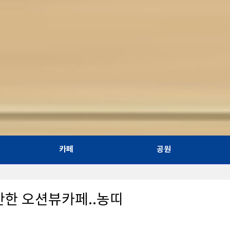
카페
공원
안한 오션뷰카페..농띠