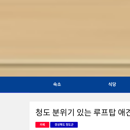
숙소
식당
청도 분위기 있는 루프탑 애
카페
경상북도 청도군