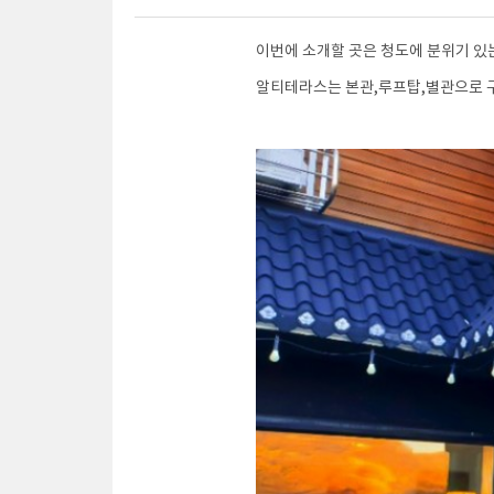
이번에 소개할 곳은 청도에 분위기 있
알티테라스는 본관,루프탑,별관으로 