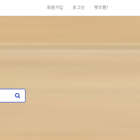
회원가입
로그인
펫츠팸?