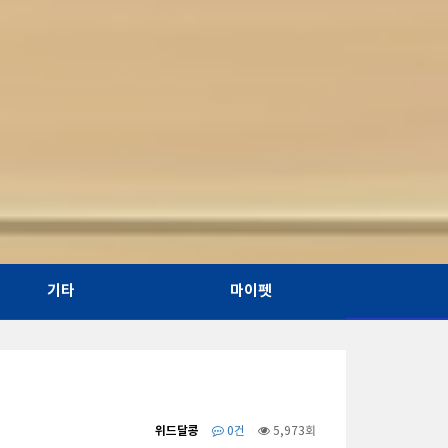
기타
마이펫
위드달콩
0건
5,973회