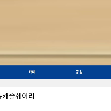
카페
공원
 뉴캐슬쉐이리