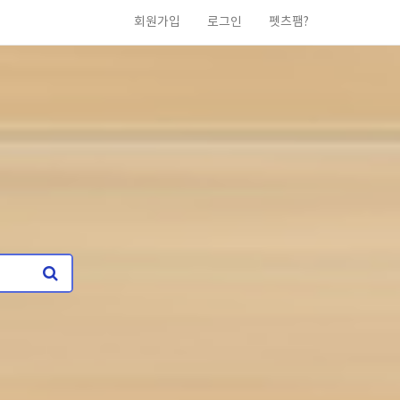
회원가입
로그인
펫츠팸?