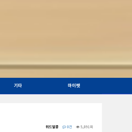
기타
마이펫
위드달콩
0건
5,891회