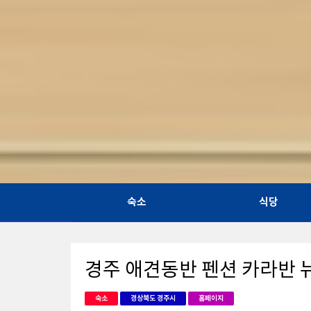
숙소
식당
경주 애견동반 펜션 카라반
숙소
경상북도 경주시
홈페이지